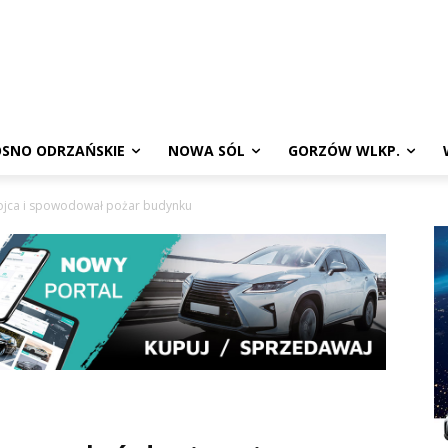
SNO ODRZAŃSKIE
NOWA SÓL
GORZÓW WLKP.
 ojca i spowodował pożar budynku