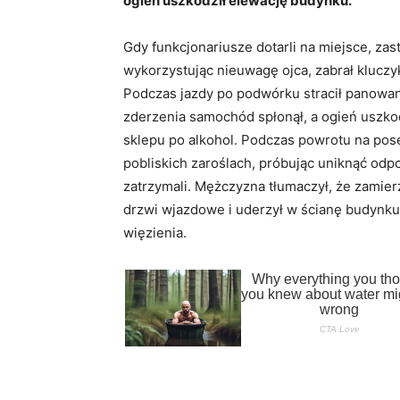
ogień uszkodził elewację budynku.
Gdy funkcjonariusze dotarli na miejsce, zas
wykorzystując nieuwagę ojca, zabrał kluczyk
Podczas jazdy po podwórku stracił panowan
zderzenia samochód spłonął, a ogień uszko
sklepu po alkohol. Podczas powrotu na pose
pobliskich zaroślach, próbując uniknąć odpo
zatrzymali. Mężczyzna tłumaczył, że zamier
drzwi wjazdowe i uderzył w ścianę budynku.
więzienia.