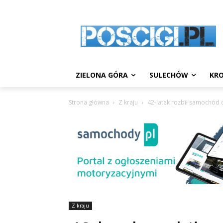
ZIELONA GÓRA
SULECHÓW
KRO
Strona główna
Z kraju
42-latek rozbił samochód
Z kraju