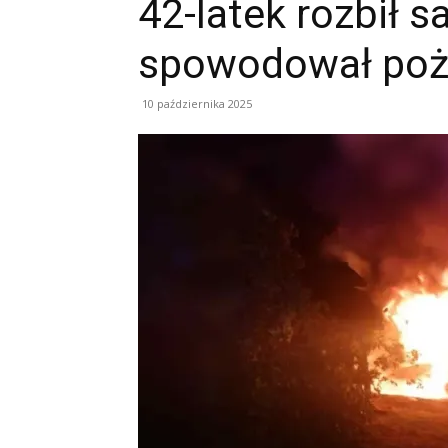
42-latek rozbił 
spowodował poż
10 października 2025