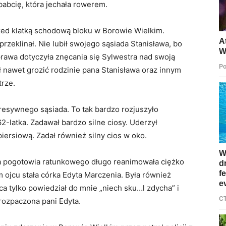
abcię, która jechała rowerem.
przed klatką schodową bloku w Borowie Wielkim.
przeklinał. Nie lubił swojego sąsiada Stanisława, bo
rawa dotyczyła znęcania się Sylwestra nad swoją
ał nawet grozić rodzinie pana Stanisława oraz innym
rze.
resywnego sąsiada. To tak bardzo rozjuszyło
62-latka. Zadawał bardzo silne ciosy. Uderzył
piersiową. Zadał również silny cios w oko.
pa pogotowia ratunkowego długo reanimowała ciężko
m ojcu stała córka Edyta Marczenia. Była również
ca tylko powiedział do mnie „niech sku…l zdycha” i
zrozpaczona pani Edyta.