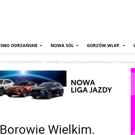
SNO ODRZAŃSKIE
NOWA SÓL
GORZÓW WLKP.
 mord w Borowie Wielkim. Sylwester zadał Stanisławowi kilkanaście ciosów nożem
 Borowie Wielkim.