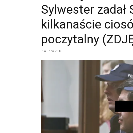
Sylwester zadał 
kilkanaście cios
poczytalny (ZDJ
14 lipca 2016