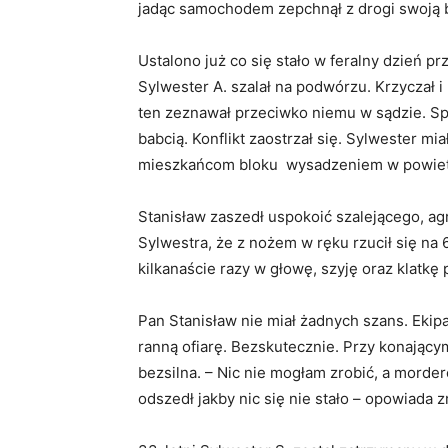
jadąc samochodem zepchnął z drogi swoją b
Ustalono już co się stało w feralny dzień 
Sylwester A. szalał na podwórzu. Krzyczał i 
ten zeznawał przeciwko niemu w sądzie. Sp
babcią. Konflikt zaostrzał się. Sylwester mi
mieszkańcom bloku wysadzeniem w powiet
Stanisław zaszedł uspokoić szalejącego, ag
Sylwestra, że z nożem w ręku rzucił się na 
kilkanaście razy w głowę, szyję oraz klatkę 
Pan Stanisław nie miał żadnych szans. Eki
ranną ofiarę. Bezskutecznie. Przy konający
bezsilna. – Nic nie mogłam zrobić, a morder
odszedł jakby nic się nie stało – opowiada 