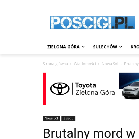
ZIELONA GÓRA
SULECHÓW
KRO
Strona główna
Wiadomości
Nowa Sól
Brutalny
Nowa Sól
Z sądu
Brutalny mord w