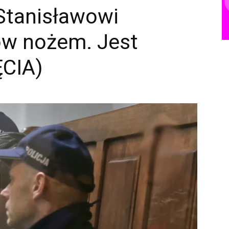
Stanisławowi
ów nożem. Jest
ĘCIA)