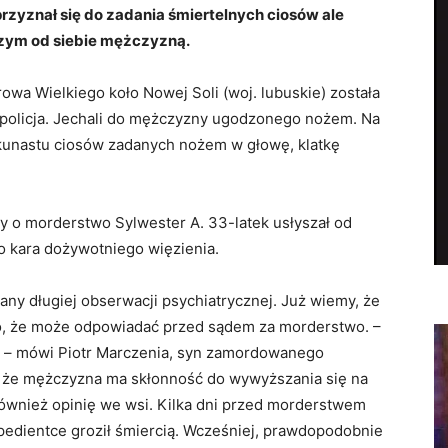
przyznał się do zadania śmiertelnych ciosów ale
rszym od siebie mężczyzną.
rowa Wielkiego koło Nowej Soli (woj. lubuskie) została
policja. Jechali do mężczyzny ugodzonego nożem. Na
kilkunastu ciosów zadanych nożem w głowę, klatkę
y o morderstwo Sylwester A. 33-latek usłyszał od
to kara dożywotniego więzienia.
any długiej obserwacji psychiatrycznej. Już wiemy, że
 to, że może odpowiadać przed sądem za morderstwo. –
bi – mówi Piotr Marczenia, syn zamordowanego
a, że mężczyzna ma skłonność do wywyższania się na
również opinię we wsi. Kilka dni przed morderstwem
pedientce groził śmiercią. Wcześniej, prawdopodobnie