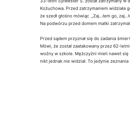
33-letni Sylwester S. został zatrzymany w d
Kożuchowa. Przed zatrzymaniem widziała go
że szedł głośno mówiąc „Zaj…łem go, zaj…ł
Na podwórzu przed domem matki zatrzymali 
Przed sądem przyznał się do zadania śmiert
Mówi, że został zaatakowany przez 62-letni
woźny w szkole. Mężczyźni mieli nawet się 
nikt jednak nie widział. To jedynie zeznan