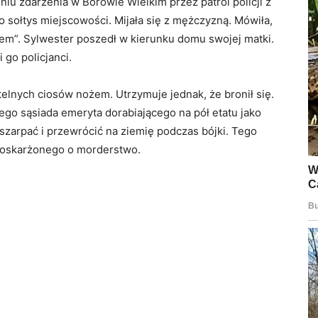
niu zdarzenia w Borowie Wielkim przez patrol policji z
 sołtys miejscowości. Mijała się z mężczyzną. Mówiła,
em”. Sylwester poszedł w kierunku domu swojej matki.
go policjanci.
elnych ciosów nożem. Utrzymuje jednak, że bronił się.
ego sąsiada emeryta dorabiającego na pół etatu jako
szarpać i przewrócić na ziemię podczas bójki. Tego
ia oskarżonego o morderstwo.