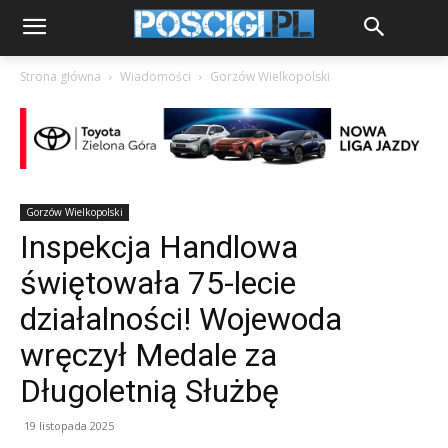
Strona główna
Wiadomości
Gorzów Wielkopolski
Gorzów Wielkopolski
Inspekcja Handlowa
świętowała 75-lecie
działalności! Wojewoda
wręczył Medale za
Długoletnią Służbę
19 listopada 2025