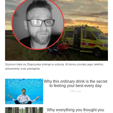
Szymon Hala ze Zbąszynka zniknął w sobotę. W domu zostały jego telefon,
dokumenty oraz pieniądze.