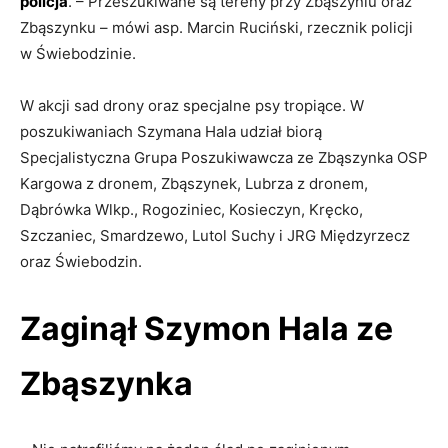
policja
. – Przeszukiwane są tereny przy Zbąszyniu oraz
Zbąszynku – mówi asp. Marcin Ruciński, rzecznik policji
w Świebodzinie.
W akcji sad drony oraz specjalne psy tropiące. W
poszukiwaniach Szymana Hala udział biorą
Specjalistyczna Grupa Poszukiwawcza ze Zbąszynka OSP
Kargowa z dronem, Zbąszynek, Lubrza z dronem,
Dąbrówka Wlkp., Rogoziniec, Kosieczyn, Kręcko,
Szczaniec, Smardzewo, Lutol Suchy i JRG Międzyrzecz
oraz Świebodzin.
Zaginął Szymon Hala ze
Zbąszynka