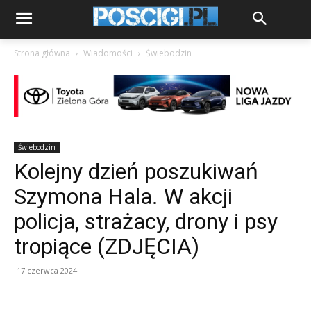
Strona główna
Wiadomości
Świebodzin
Świebodzin
Kolejny dzień poszukiwań
Szymona Hala. W akcji
policja, strażacy, drony i psy
tropiące (ZDJĘCIA)
17 czerwca 2024