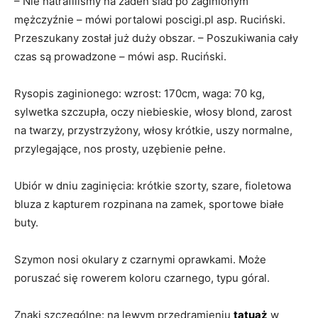
– Nie natrafiliśmy na żaden ślad po zaginionym
mężczyźnie – mówi portalowi poscigi.pl asp. Ruciński.
Przeszukany został już duży obszar. – Poszukiwania cały
czas są prowadzone – mówi asp. Ruciński.
Rysopis zaginionego: wzrost: 170cm, waga: 70 kg,
sylwetka szczupła, oczy niebieskie, włosy blond, zarost
na twarzy, przystrzyżony, włosy krótkie, uszy normalne,
przylegające, nos prosty, uzębienie pełne.
Ubiór w dniu zaginięcia: krótkie szorty, szare, fioletowa
bluza z kapturem rozpinana na zamek, sportowe białe
buty.
Szymon nosi okulary z czarnymi oprawkami. Może
poruszać się rowerem koloru czarnego, typu góral.
Znaki szczególne: na lewym przedramieniu
tatuaż
w