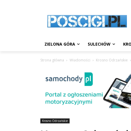
ZIELONA GÓRA
SULECHÓW
KRO
Strona główna
Wiadomości
Krosno Odrzańskie
Krosno Odrzańskie