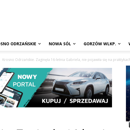
SNO ODRZAŃSKIE
NOWA SÓL
GORZÓW WLKP.
Krosno Odrzańskie. Zaginęła 16-letnia Gabriela, nie pojawiła się na praktykac