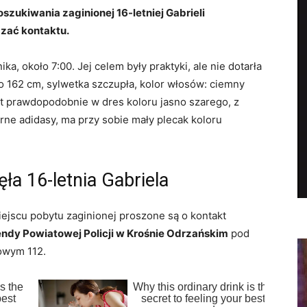
szukiwania zaginionej 16-letniej Gabrieli
ązać kontaktu.
ka, około 7:00. Jej celem były praktyki, ale nie dotarła
ło 162 cm, sylwetka szczupła, kolor włosów: ciemny
est prawdopodobnie w dres koloru jasno szarego, z
e adidasy, ma przy sobie mały plecak koloru
ła 16-letnia Gabriela
iejscu pobytu zaginionej proszone są o kontakt
dy Powiatowej Policji w Krośnie Odrzańskim
pod
owym 112.