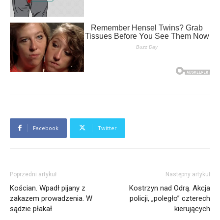
Facebook
Twitter
Poprzedni artykuł
Następny artykuł
Kościan. Wpadł pijany z
Kostrzyn nad Odrą. Akcja
zakazem prowadzenia. W
policji, „poległo” czterech
sądzie płakał
kierujących