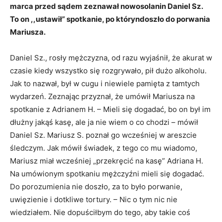
marca przed sądem zeznawał nowosolanin Daniel Sz.
To on ,,ustawił” spotkanie, po któryndoszło do porwania
Mariusza.
Daniel Sz., rosły mężczyzna, od razu wyjaśnił, że akurat w
czasie kiedy wszystko się rozgrywało, pił dużo alkoholu.
Jak to nazwał, był w cugu i niewiele pamięta z tamtych
wydarzeń. Zeznając przyznał, że umówił Mariusza na
spotkanie z Adrianem H. – Mieli się dogadać, bo on był im
dłużny jakąś kasę, ale ja nie wiem o co chodzi – mówił
Daniel Sz. Mariusz S. poznał go wcześniej w areszcie
śledczym. Jak mówił świadek, z tego co mu wiadomo,
Mariusz miał wcześniej „przekręcić na kasę” Adriana H.
Na umówionym spotkaniu mężczyźni mieli się dogadać.
Do porozumienia nie doszło, za to było porwanie,
uwięzienie i dotkliwe tortury. – Nic o tym nic nie
wiedziałem. Nie dopuściłbym do tego, aby takie coś