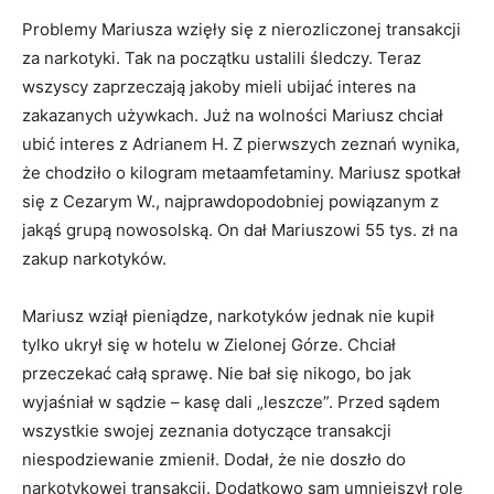
Problemy Mariusza wzięły się z nierozliczonej transakcji
za narkotyki. Tak na początku ustalili śledczy. Teraz
wszyscy zaprzeczają jakoby mieli ubijać interes na
zakazanych używkach. Już na wolności Mariusz chciał
ubić interes z Adrianem H. Z pierwszych zeznań wynika,
że chodziło o kilogram metaamfetaminy. Mariusz spotkał
się z Cezarym W., najprawdopodobniej powiązanym z
jakąś grupą nowosolską. On dał Mariuszowi 55 tys. zł na
zakup narkotyków.
Mariusz wziął pieniądze, narkotyków jednak nie kupił
tylko ukrył się w hotelu w Zielonej Górze. Chciał
przeczekać całą sprawę. Nie bał się nikogo, bo jak
wyjaśniał w sądzie – kasę dali „leszcze”. Przed sądem
wszystkie swojej zeznania dotyczące transakcji
niespodziewanie zmienił. Dodał, że nie doszło do
narkotykowej transakcji. Dodatkowo sam umniejszył rolę