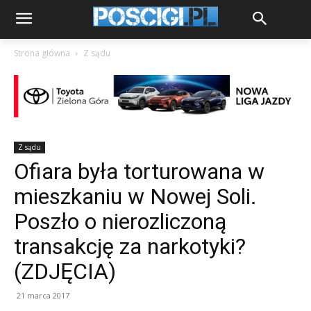
Strona główna
Z sądu
Z sądu
Ofiara była torturowana w
mieszkaniu w Nowej Soli.
Poszło o nierozliczoną
transakcję za narkotyki?
(ZDJĘCIA)
21 marca 2017