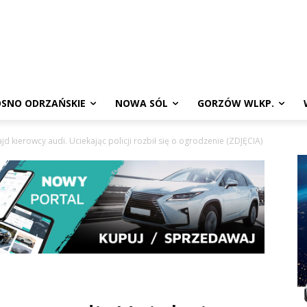
SNO ODRZAŃSKIE
NOWA SÓL
GORZÓW WLKP.
rajd kierowcy audi. Uciekając policji rozbił się o ogrodzenie (ZDJĘCIA)