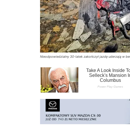
Nieodpowiedzialny 30-latek zakończył jazdę uderzają w be