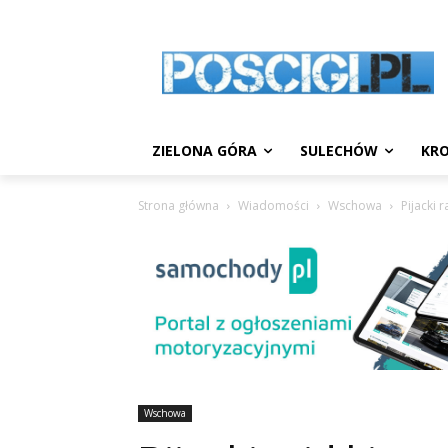
ZIELONA GÓRA
SULECHÓW
KRO
Strona główna
Wiadomości
Wschowa
Pijacki 
Wschowa