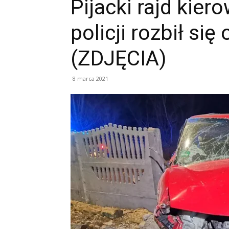
Pijacki rajd kier
policji rozbił się
(ZDJĘCIA)
8 marca 2021