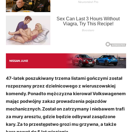
47-latek poszukiwany trzema listami gończymi został
rozpoznany przez dzielnicowego z wieruszowskiej
komendy. Ponadto mężczyzna kierował Volkswagenem
mając podwójny zakaz prowadzenia pojazdów
mechanicznych. Został on zatrzymany i niebawem trafi
za mury aresztu, gdzie będzie odbywał zasądzone
kary. Za to przestępstwo grozi mu grzywna, a także
kara nawet do 5 lat więzienia.