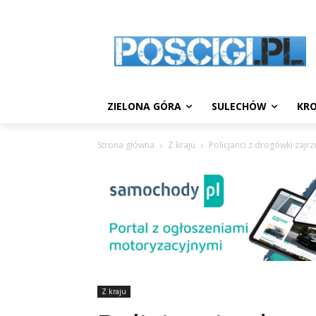
ZIELONA GÓRA
SULECHÓW
KRO
Strona główna
Z kraju
Policjanci z drogówki zajrz
Z kraju