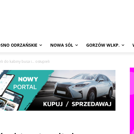
SNO ODRZAŃSKIE
NOWA SÓL
GORZÓW WLKP.
eli do kabiny busa i… osłupieli