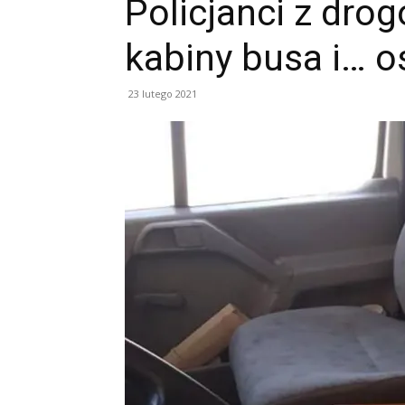
Policjanci z drog
kabiny busa i… os
23 lutego 2021