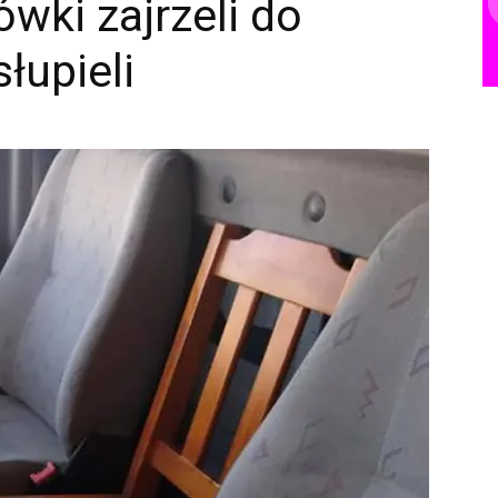
ówki zajrzeli do
łupieli