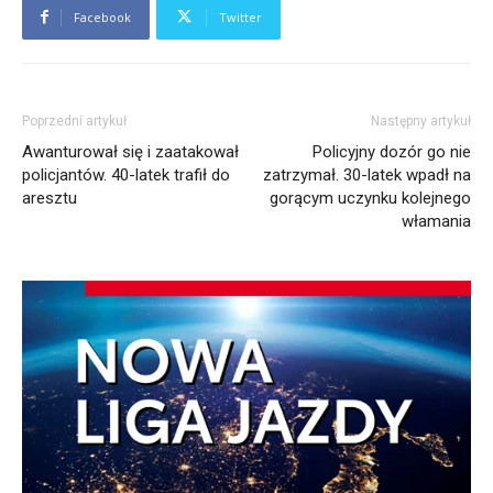
Facebook
Twitter
Poprzedni artykuł
Następny artykuł
Awanturował się i zaatakował
Policyjny dozór go nie
policjantów. 40-latek trafił do
zatrzymał. 30-latek wpadł na
aresztu
gorącym uczynku kolejnego
włamania