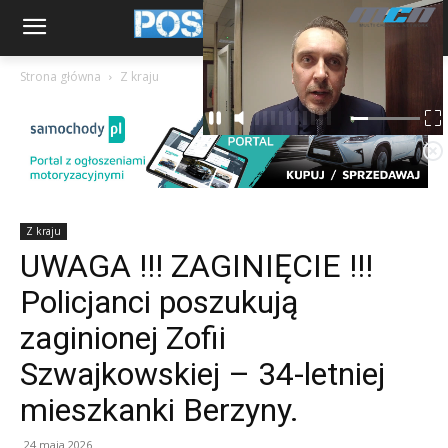
Strona główna
Z kraju
Z kraju
UWAGA !!! ZAGINIĘCIE !!!
Policjanci poszukują
zaginionej Zofii
Szwajkowskiej – 34-letniej
mieszkanki Berzyny.
24 maja 2026