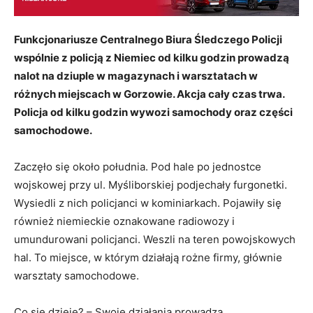
Funkcjonariusze Centralnego Biura Śledczego Policji
wspólnie z policją z Niemiec od kilku godzin prowadzą
nalot na dziuple w magazynach i warsztatach w
różnych miejscach w Gorzowie. Akcja cały czas trwa.
Policja od kilku godzin wywozi samochody oraz części
samochodowe.
Zaczęło się około południa. Pod hale po jednostce
wojskowej przy ul. Myśliborskiej podjechały furgonetki.
Wysiedli z nich policjanci w kominiarkach. Pojawiły się
również niemieckie oznakowane radiowozy i
umundurowani policjanci. Weszli na teren powojskowych
hal. To miejsce, w którym działają rożne firmy, głównie
warsztaty samochodowe.
Co się dzieje? – Swoje działania prowadzą