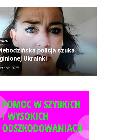
WAŻNE
iebodzińska policja szuka
ginionej Ukrainki
ierpnia 2025