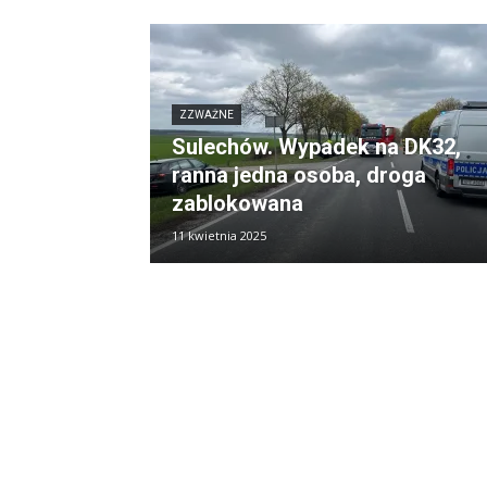
ZZWAŻNE
Sulechów. Wypadek na DK32,
ranna jedna osoba, droga
zablokowana
11 kwietnia 2025