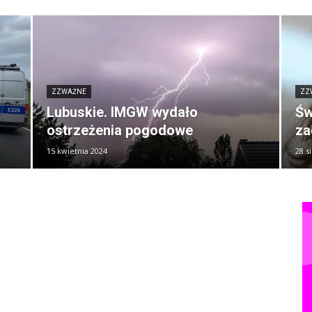
ZZWAŻNE
ZZ
Lubuskie. IMGW wydało
Św
ostrzeżenia pogodowe
za
15 kwietnia 2024
28 s