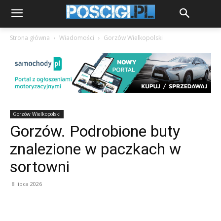
Strona główna
Wiadomości
Gorzów Wielkopolski
Gorzów Wielkopolski
Gorzów. Podrobione buty
znalezione w paczkach w
sortowni
8 lipca 2026