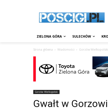
ZIELONA GÓRA
SULECHÓW
KRO
Strona główna
Wiadomości
Gorzów Wielkopolski
Gorzów Wielkopolski
Gwałt w Gorzowie