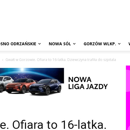
SNO ODRZAŃSKIE
NOWA SÓL
GORZÓW WLKP.
Gwałt w Gorzowie. Ofiara to 16-latka. Dziewczyna trafiła do szpitala
. Ofiara to 16-latka.