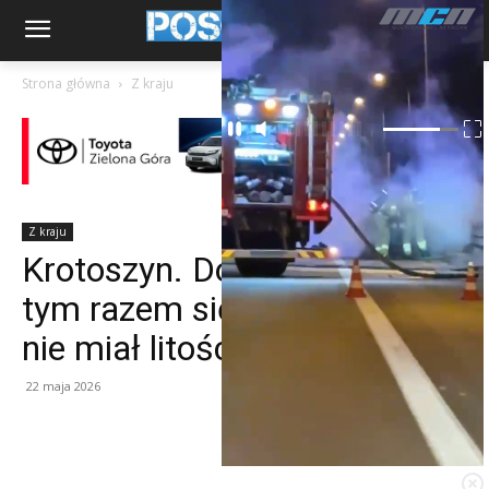
Strona główna
Z kraju
Z kraju
Krotoszyn. Domowy sadysta
tym razem się doigrał, sąd
nie miał litości
22 maja 2026