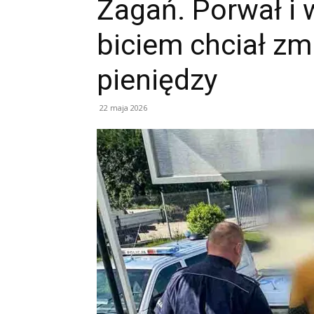
Żagań. Porwał i w
biciem chciał zm
pieniędzy
22 maja 2026