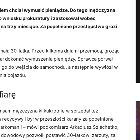
iciem chciał wymusić pieniądze. Do tego mężczyzna
do wniosku prokuratury i zastosował wobec
 trzy miesiące. Za popełnione przestępstwo grozi
ymała 30-latka. Przed kilkoma dniami przemocą, grożąc
wał dokonać wymuszenia pieniędzy. Sprawca porwał
 go do wejścia do samochodu, a następnie wywiózł w
nia pojazdu.
fiarę
ten sam mężczyzna kilkukrotnie w sprzedał też
h recydywy i był w przeszłości karany za popełnione
narkomanii – mówi podkomisarz Arkadiusz Szlachetko,
ał dowodowy pozwolił postawić 30-latkowi zarzuty, za