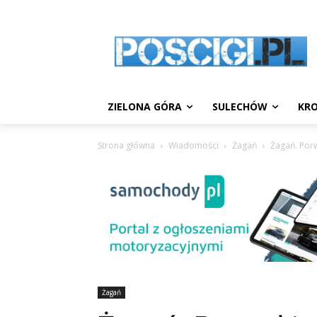
ZIELONA GÓRA
SULECHÓW
KRO
Strona główna
Wiadomości
Żagań
Żagań. Porw
Żagań