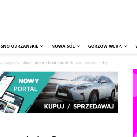
SNO ODRZAŃSKIE
NOWA SÓL
GORZÓW WLKP.
ał i wywiózł ofiarę, biciem chciał zmusić do wydania pieniędzy