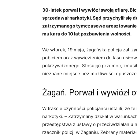
30-latek porwał i wywiózł swoją ofiarę. B
sprzedawał narkotyki. Sąd przychylił się 
zatrzymanego tymczasowe aresztowanie na
mu kara do 10 lat pozbawienia wolności.
We wtorek, 19 maja, żagańska policja zatrz
pobiciem oraz wywiezieniem do lasu usiło
pokrzywdzonego. Stosując przemoc, zmusił
nieznane miejsce bez możliwości opuszcze
Żagań. Porwał i wywiózł o
W trakcie czynności policjanci ustalili, że 
narkotyki. – Zatrzymany działał w warunkac
przestępstwa z ustawy o przeciwdziałaniu 
rzecznik policji w Żaganiu. Zebrany materi