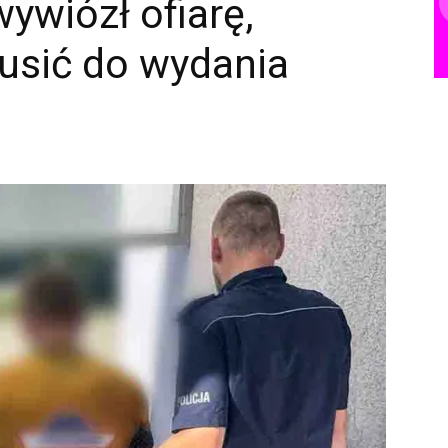
ywiózł ofiarę,
usić do wydania