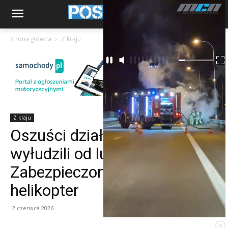
Strona główna
Z kraju
Z kraju
Oszuści działając z Ukrainy
wyłudzili od ludzi 80 mln zł.
Zabezpieczono nawet
helikopter
2 czerwca 2026