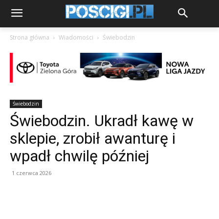
Strona główna
Wiadomości
Świebodzin
Świebodzin
Świebodzin. Ukradł kawę w
sklepie, zrobił awanturę i
wpadł chwilę później
1 czerwca 2026