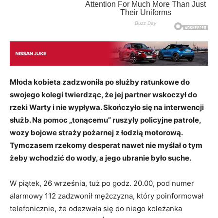
Młoda kobieta zadzwoniła po służby ratunkowe do
swojego kolegi twierdząc, że jej partner wskoczył do
rzeki Warty i nie wypływa. Skończyło się na interwencji
służb. Na pomoc „tonącemu” ruszyły policyjne patrole,
wozy bojowe straży pożarnej z łodzią motorową.
Tymczasem rzekomy desperat nawet nie myślał o tym
żeby wchodzić do wody, a jego ubranie było suche.
W piątek, 26 września, tuż po godz. 20.00, pod numer
alarmowy 112 zadzwonił mężczyzna, który poinformował
telefonicznie, że odezwała się do niego koleżanka