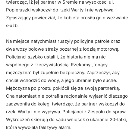
twierdząc, iż jej partner w Śremie na wysokości ul.
Popiełuszki wskoczył do rzeki Warty i nie wypływa.
Zgłaszający powiedział, że kobieta prosiła go o wezwanie
służb.
Na miejsce natychmiast ruszyły policyjne patrole oraz
dwa wozy bojowe straży pożarnej z łodzią motorową.
Policjanci szybko ustalili, że historia nie ma nic
wspólnego z rzeczywistością. Rzekomy „tonący
mężczyzna” był zupełnie bezpieczny. Zaprzeczył, aby
chciał wchodzić do wody, a jego ubranie było suche.
Mężczyzna po prostu pokłócił się ze swoją partnerką.
Ona natomiast nie potrafiła racjonalnie wyjaśnić dlaczego
zadzwoniła do kolegi twierdząc, że partner wskoczył do
rzeki Warty i nie wypływa. Policjanci z Zespołu do spraw
Wykroczeń skierują do sądu wniosek o ukaranie 20-latki,
która wywołała fałszywy alarm.