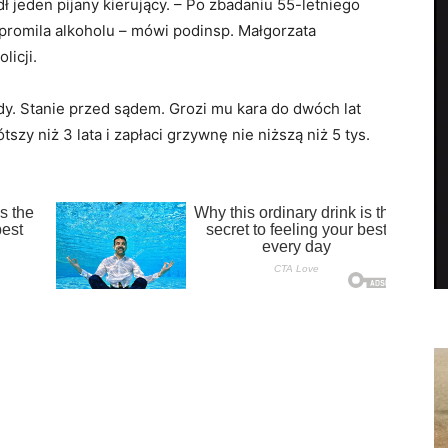
ł jeden pijany kierujący. – Po zbadaniu 55-letniego
promila alkoholu – mówi podinsp. Małgorzata
licji.
zdy. Stanie przed sądem. Grozi mu kara do dwóch lat
tszy niż 3 lata i zapłaci grzywnę nie niższą niż 5 tys.