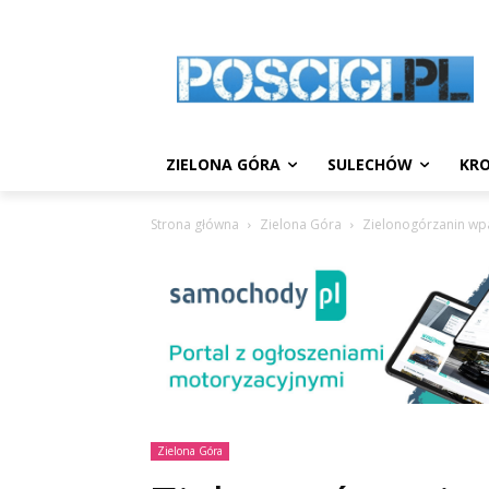
ZIELONA GÓRA
SULECHÓW
KRO
Strona główna
Zielona Góra
Zielonogórzanin wpa
Zielona Góra