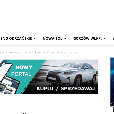
SNO ODRZAŃSKIE
NOWA SÓL
GORZÓW WLKP.
dł pijany na „Trzeźwym kierowcy”. Stanie przed sądem