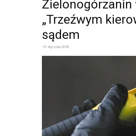
Zielonogórzanin 
„Trzeźwym kierow
sądem
31 stycznia 2018