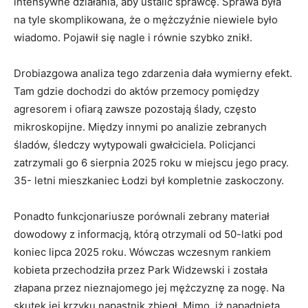
intensywne działania, aby ustalić sprawcę. Sprawa była
na tyle skomplikowana, że o mężczyźnie niewiele było
wiadomo. Pojawił się nagle i równie szybko znikł.
Drobiazgowa analiza tego zdarzenia dała wymierny efekt.
Tam gdzie dochodzi do aktów przemocy pomiędzy
agresorem i ofiarą zawsze pozostają ślady, często
mikroskopijne. Między innymi po analizie zebranych
śladów, śledczy wytypowali gwałciciela. Policjanci
zatrzymali go 6 sierpnia 2025 roku w miejscu jego pracy.
35- letni mieszkaniec Łodzi był kompletnie zaskoczony.
Ponadto funkcjonariusze porównali zebrany materiał
dowodowy z informacją, którą otrzymali od 50-latki pod
koniec lipca 2025 roku. Wówczas wczesnym rankiem
kobieta przechodziła przez Park Widzewski i została
złapana przez nieznajomego jej mężczyznę za nogę. Na
skutek jej krzyku napastnik zbiegł. Mimo, iż napadnięta