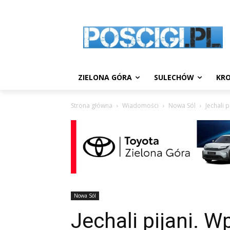
ZIELONA GÓRA
SULECHÓW
KRO
Strona główna
Wiadomości
Nowa Sól
Jechali 
Nowa Sól
Jechali pijani. Wp