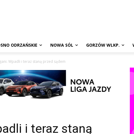
SNO ODRZAŃSKIE
NOWA SÓL
GORZÓW WLKP.
pijani. Wpadli i teraz staną przed sądem
adli i teraz staną