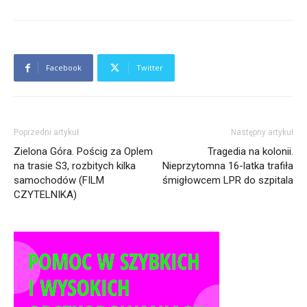
Facebook
Twitter
Poprzedni artykuł
Następny artykuł
Zielona Góra. Pościg za Oplem
Tragedia na kolonii.
na trasie S3, rozbitych kilka
Nieprzytomna 16-latka trafiła
samochodów (FILM
śmigłowcem LPR do szpitala
CZYTELNIKA)