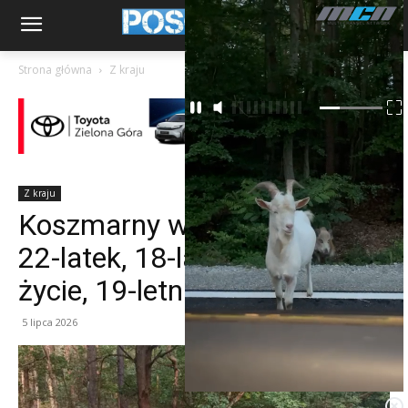
Strona główna
Z kraju
Z kraju
Koszmarny wypadek, nie żyje
22-latek, 18-latek walczy o
życie, 19-letni kierujący pijany
5 lipca 2026