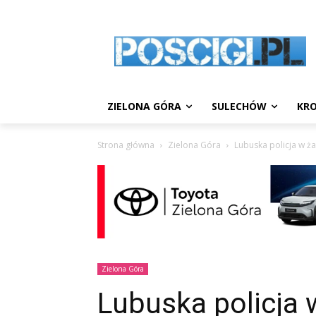
ZIELONA GÓRA
SULECHÓW
KRO
Strona główna
Zielona Góra
Lubuska policja w ża
Zielona Góra
Lubuska policja 