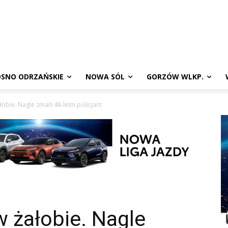
SNO ODRZAŃSKIE
NOWA SÓL
GORZÓW WLKP.
łobie. Nagle zmarł 48-letni policjant
w żałobie. Nagle