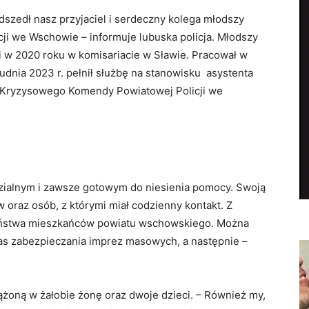
odszedł nasz przyjaciel i serdeczny kolega młodszy
ji we Wschowie – informuje lubuska policja. Młodszy
ji w 2020 roku w komisariacie w Sławie. Pracował w
dnia 2023 r. pełnił służbę na stanowisku asystenta
 Kryzysowego Komendy Powiatowej Policji we
ialnym i zawsze gotowym do niesienia pomocy. Swoją
oraz osób, z którymi miał codzienny kontakt. Z
zeństwa mieszkańców powiatu wschowskiego. Można
as zabezpieczania imprez masowych, a następnie –
ążoną w żałobie żonę oraz dwoje dzieci. – Również my,