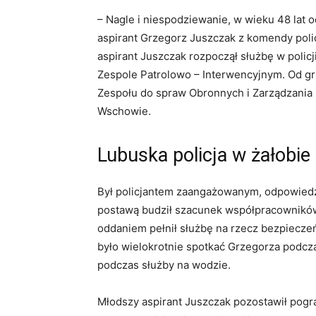
– Nagle i niespodziewanie, w wieku 48 lat 
aspirant Grzegorz Juszczak z komendy polic
aspirant Juszczak rozpoczął służbę w polic
Zespole Patrolowo – Interwencyjnym. Od gru
Zespołu do spraw Obronnych i Zarządzania
Wschowie.
Lubuska policja w żałobie
Był policjantem zaangażowanym, odpowiedz
postawą budził szacunek współpracowników 
oddaniem pełnił służbę na rzecz bezpiec
było wielokrotnie spotkać Grzegorza podcz
podczas służby na wodzie.
Młodszy aspirant Juszczak pozostawił pogr