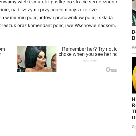
dczuwamy wielki smutek i pustkę po stracie serdecznego
zinie, najbliższym i przyjaciołom najszczersze
a w imieniu policjantów i pracowników policji składa
zebreszuk oraz komendant policji we Wschowie nadkom.