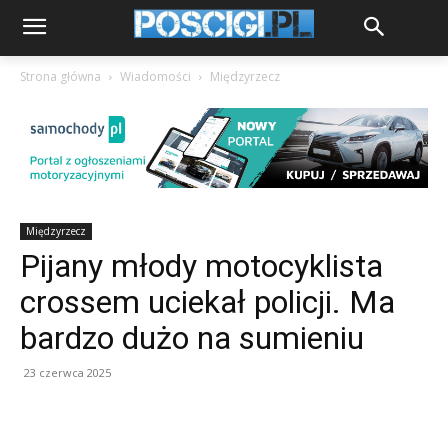
Strona główna
Wiadomości
Międzyrzecz
Międzyrzecz
Pijany młody motocyklista
crossem uciekał policji. Ma
bardzo dużo na sumieniu
23 czerwca 2025