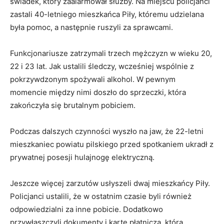
świadek, który zaalarmował służby. Na miejscu policjanci
zastali 40-letniego mieszkańca Piły, któremu udzielana
była pomoc, a następnie ruszyli za sprawcami.
Funkcjonariusze zatrzymali trzech mężczyzn w wieku 20,
22 i 23 lat. Jak ustalili śledczy, wcześniej wspólnie z
pokrzywdzonym spożywali alkohol. W pewnym
momencie między nimi doszło do sprzeczki, która
zakończyła się brutalnym pobiciem.
Podczas dalszych czynności wyszło na jaw, że 22-letni
mieszkaniec powiatu pilskiego przed spotkaniem ukradł z
prywatnej posesji hulajnogę elektryczną.
Jeszcze więcej zarzutów usłyszeli dwaj mieszkańcy Piły.
Policjanci ustalili, że w ostatnim czasie byli również
odpowiedzialni za inne pobicie. Dodatkowo
przywłaszczyli dokumenty i kartę płatniczą, którą