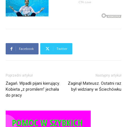
Facebook
Twitter
Poprzedni artykuł
Następny artykuł
Żagań. Wpadli pijani kierujący.
Zaginął Mateusz. Ostatni raz
Kobieta „z promilem” jechała
był widziany w Ściechówku
do pracy