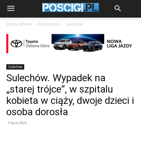
Strona główna
Wiadomości
Sulechów
Sulechów
Sulechów. Wypadek na
„starej trójce”, w szpitalu
kobieta w ciąży, dwoje dzieci i
osoba dorosła
3 lipca 2026