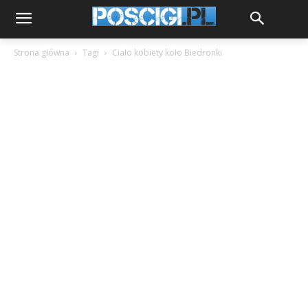
Strona główna
Tagi
Ciało kobiety koło Biedronki