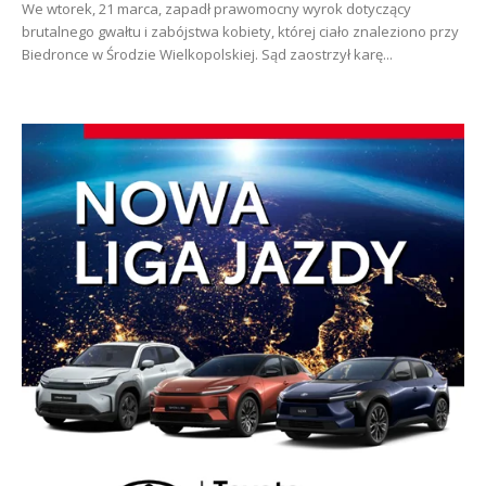
We wtorek, 21 marca, zapadł prawomocny wyrok dotyczący
brutalnego gwałtu i zabójstwa kobiety, której ciało znaleziono przy
Biedronce w Środzie Wielkopolskiej. Sąd zaostrzył karę...