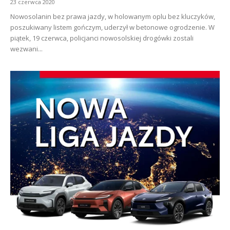
23 czerwca 2020
Nowosolanin bez prawa jazdy, w holowanym oplu bez kluczyków,
poszukiwany listem gończym, uderzył w betonowe ogrodzenie. W
piątek, 19 czerwca, policjanci nowosolskiej drogówki zostali
wezwani...