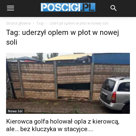
Strona główna
Tagi
Uderzył oplem w płot w nowej soli
Tag: uderzył oplem w płot w nowej
soli
Nowa Sól
Kierowca golfa holował opla z kierowcą,
ale… bez kluczyka w stacyjce....