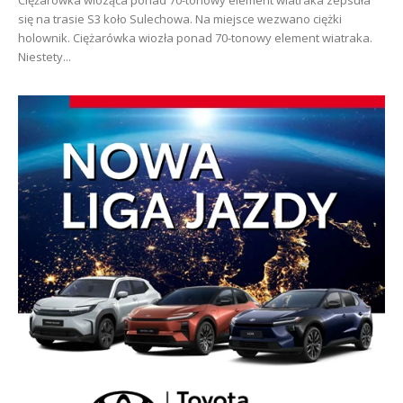
Ciężarówka wioząca ponad 70-tonowy element wiatraka zepsuła
się na trasie S3 koło Sulechowa. Na miejsce wezwano ciężki
holownik. Ciężarówka wiozła ponad 70-tonowy element wiatraka.
Niestety...