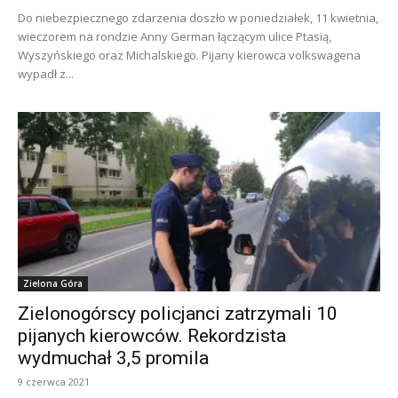
Do niebezpiecznego zdarzenia doszło w poniedziałek, 11 kwietnia,
wieczorem na rondzie Anny German łączącym ulice Ptasią,
Wyszyńskiego oraz Michalskiego. Pijany kierowca volkswagena
wypadł z...
Zielona Góra
Zielonogórscy policjanci zatrzymali 10
pijanych kierowców. Rekordzista
wydmuchał 3,5 promila
9 czerwca 2021