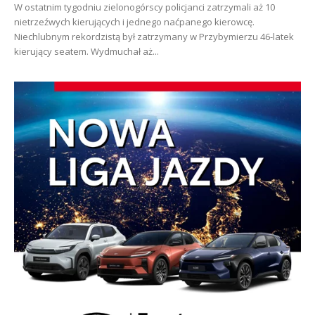
W ostatnim tygodniu zielonogórscy policjanci zatrzymali aż 10
nietrzeźwych kierujących i jednego naćpanego kierowcę.
Niechlubnym rekordzistą był zatrzymany w Przybymierzu 46-latek
kierujący seatem. Wydmuchał aż...