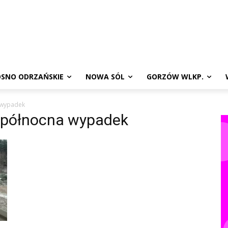
SNO ODRZAŃSKIE
NOWA SÓL
GORZÓW WLKP.
 wypadek
a północna wypadek