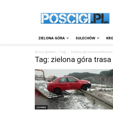
ZIELONA GÓRA
SULECHÓW
KRO
Strona główna
Tagi
Zielona góra trasa północna
Tag: zielona góra tras
zznews