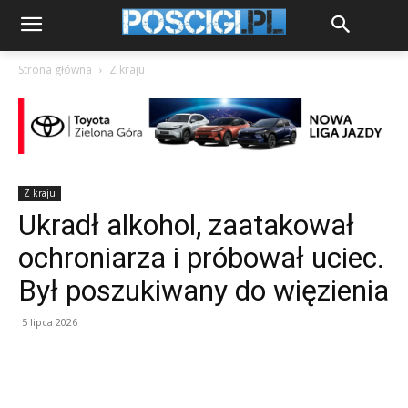
Strona główna
Z kraju
Z kraju
Ukradł alkohol, zaatakował
ochroniarza i próbował uciec.
Był poszukiwany do więzienia
5 lipca 2026