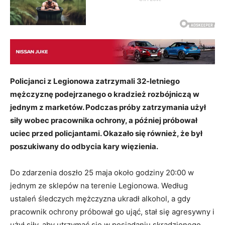
Policjanci z Legionowa zatrzymali 32-letniego
mężczyznę podejrzanego o kradzież rozbójniczą w
jednym z marketów. Podczas próby zatrzymania użył
siły wobec pracownika ochrony, a później próbował
uciec przed policjantami. Okazało się również, że był
poszukiwany do odbycia kary więzienia.
Do zdarzenia doszło 25 maja około godziny 20:00 w
jednym ze sklepów na terenie Legionowa. Według
ustaleń śledczych mężczyzna ukradł alkohol, a gdy
pracownik ochrony próbował go ująć, stał się agresywny i
użył siły, aby utrzymać się w posiadaniu skradzionego