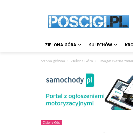
ZIELONA GÓRA
SULECHÓW
KRO
Strona główna
Zielona Góra
Uwaga! Ważna zmiana
Zielona Góra