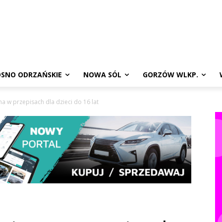
SNO ODRZAŃSKIE
NOWA SÓL
GORZÓW WLKP.
 w przepisach dla dzieci do 16 lat