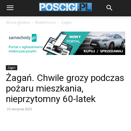
Strona główna
Wiadomości
Żagań
Żagań
Żagań. Chwile grozy podczas
pożaru mieszkania,
nieprzytomny 60-latek
25 sierpnia 2025