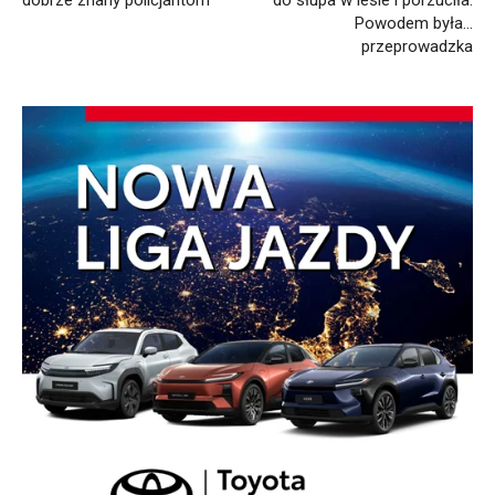
Nowa Sól. Wpadł złodziej
Para 19-latów przywiązała psy
dobrze znany policjantom
do słupa w lesie i porzuciła.
Powodem była…
przeprowadzka