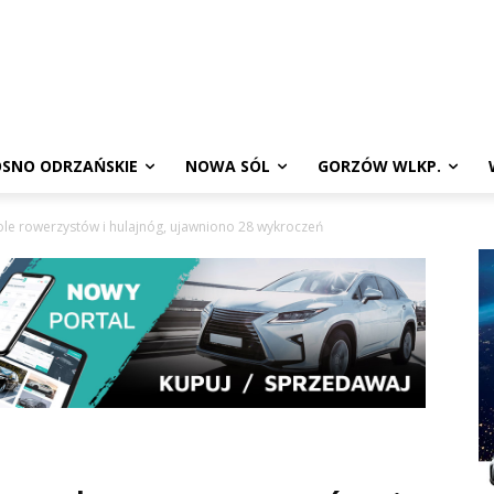
SNO ODRZAŃSKIE
NOWA SÓL
GORZÓW WLKP.
ole rowerzystów i hulajnóg, ujawniono 28 wykroczeń