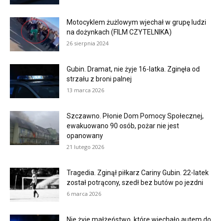
Motocyklem żużlowym wjechał w grupę ludzi
na dożynkach (FILM CZYTELNIKA)
26 sierpnia 2024
Gubin. Dramat, nie żyje 16-latka. Zginęła od
strzału z broni palnej
13 marca 2026
Szczawno. Płonie Dom Pomocy Społecznej,
ewakuowano 90 osób, pożar nie jest
opanowany
21 lutego 2026
Tragedia. Zginął piłkarz Cariny Gubin. 22-latek
został potrącony, szedł bez butów po jezdni
6 marca 2026
Nie żyje małżeństwo, które wjechało autem do