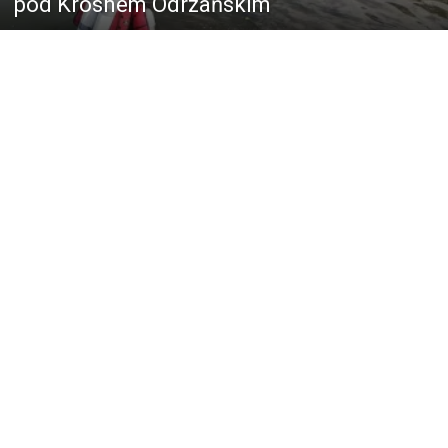
pod Krosnem Odrzańskim