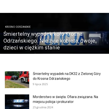
KROSNO ODRZAŃSKIE
Śmiertelny wypadek koło Krosna
Odrzańskiego. Nie żyje kobieta, dwoje
dzieci w ciężkim stanie
Śmiertelny wypadek na DK32 z Zielonej Góry
do Krosna Odrzańskiego
9 lipca 2025
Morderstwo w święta. Ofiara związana. Na
miejscu policja i prokurator
25 grudnia 2024