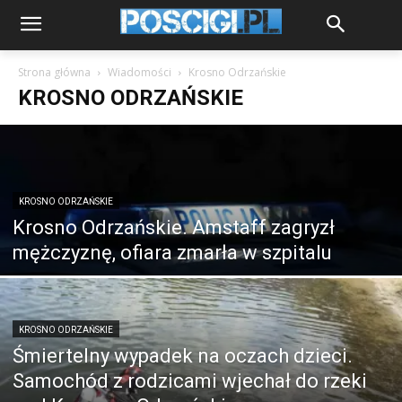
Strona główna
Wiadomości
Krosno Odrzańskie
KROSNO ODRZAŃSKIE
KROSNO ODRZAŃSKIE
Krosno Odrzańskie. Amstaff zagryzł
mężczyznę, ofiara zmarła w szpitalu
KROSNO ODRZAŃSKIE
Śmiertelny wypadek na oczach dzieci.
Samochód z rodzicami wjechał do rzeki