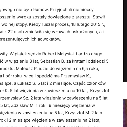
gowego nie było tłumów. Przyjechali niemieccy
łoszenie wyroku zostały dowiezione z aresztu. Stawił
wolnej stopy. Kiedy ruszał proces, 18 lutego 2015 r.,
ść z 22 osób zmieściła się w ławach oskarżonych, a i
eprezentujących ich adwokatów.
zawiły. W piątek sędzia Robert Matysiak bardzo długo
 w więzieniu 8 lat, Sebastian B. za kratami odsiedzi 5
aresztu. Mateusz P. idzie do więzienia na 6,5 roku,
wa i pół roku w celi spędzić ma Przemysław K.,
esiące, a Łukasz S. 5 lat i 2 miesiące. Część członków
 K. 5 lat więzienia w zawieszeniu na 10 lat, Krzysztof
Przemysław Sz. 2 lata więzienia w zawieszeniu na 5 lat,
5 lat, Zdzisław M. 1 rok i 9 miesięcy więzienia w
więzienia w zawieszeniu na 5 lat, Krzysztof M. 2 lata
rok i 2 miesiące więzienia w zawieszeniu na 2 lata,