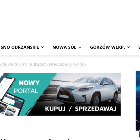
SNO ODRZAŃSKIE
NOWA SÓL
GORZÓW WLKP.
dy warte 6 mln zł skazany. Jakie zapadły wyroki?