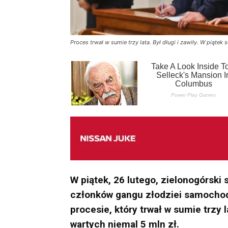
Proces trwał w sumie trzy lata. Był długi i zawiły. W piąte
W piątek, 26 lutego, zielonogórski
członków gangu złodziei samochod
procesie, który trwał w sumie trzy
wartych niemal 5 mln zł.