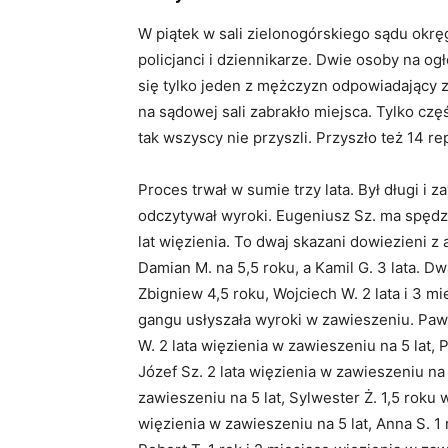
W piątek w sali zielonogórskiego sądu okrę
policjanci i dziennikarze. Dwie osoby na og
się tylko jeden z mężczyzn odpowiadający z 
na sądowej sali zabrakło miejsca. Tylko czę
tak wszyscy nie przyszli. Przyszło też 14 r
Proces trwał w sumie trzy lata. Był długi i 
odczytywał wyroki. Eugeniusz Sz. ma spędzić
lat więzienia. To dwaj skazani dowiezieni z 
Damian M. na 5,5 roku, a Kamil G. 3 lata. D
Zbigniew 4,5 roku, Wojciech W. 2 lata i 3 mi
gangu usłyszała wyroki w zawieszeniu. Paweł
W. 2 lata więzienia w zawieszeniu na 5 lat, 
Józef Sz. 2 lata więzienia w zawieszeniu na 
zawieszeniu na 5 lat, Sylwester Ż. 1,5 roku 
więzienia w zawieszeniu na 5 lat, Anna S. 1 