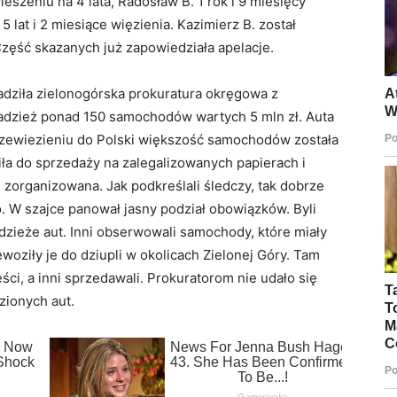
ieszeniu na 4 lata, Radosław B. 1 rok i 9 miesięcy
5 lat i 2 miesiące więzienia. Kazimierz B. został
zęść skazanych już zapowiedziała apelacje.
adziła zielonogórska prokuratura okręgowa z
radzież ponad 150 samochodów wartych 5 mln zł. Auta
rzewiezieniu do Polski większość samochodów została
iła do sprzedaży na zalegalizowanych papierach i
zorganizowana. Jak podkreślali śledczy, tak dobrze
. W szajce panował jasny podział obowiązków. Byli
zieże aut. Inni obserwowali samochody, które miały
woziły je do dziupli w okolicach Zielonej Góry. Tam
ęści, a inni sprzedawali. Prokuratorom nie udało się
zionych aut.