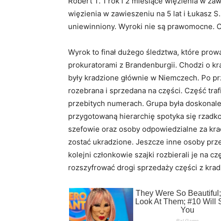
Robert T. 1 rok i 2 miesiące więzienia w zaw
więzienia w zawieszeniu na 5 lat i Łukasz S. 
uniewinniony. Wyroki nie są prawomocne. C
Wyrok to finał dużego śledztwa, które prow
prokuratorami z Brandenburgii. Chodzi o k
były kradzione głównie w Niemczech. Po p
rozebrana i sprzedana na części. Część traf
przebitych numerach. Grupa była doskonale 
przygotowaną hierarchię spotyka się rzadko
szefowie oraz osoby odpowiedzialne za krad
zostać ukradzione. Jeszcze inne osoby prze
kolejni członkowie szajki rozbierali je na cz
rozszyfrować drogi sprzedaży części z krad