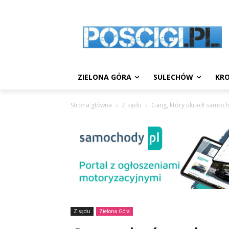
ZIELONA GÓRA
SULECHÓW
KRO
Strona główna
Z sądu
Gang, który ukradł samocho
Z sądu
Zielona Góra