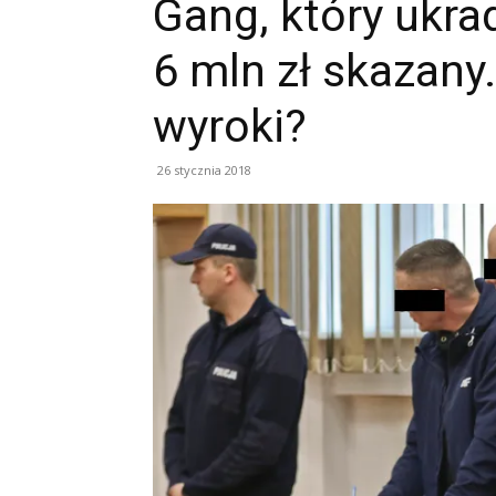
Gang, który ukr
6 mln zł skazany
wyroki?
26 stycznia 2018