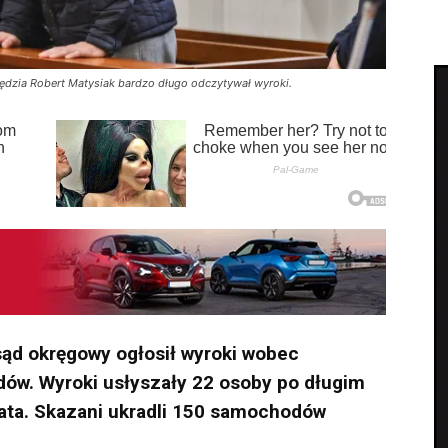
k sędzia Robert Matysiak bardzo długo odczytywał wyroki.
 sąd okręgowy ogłosił wyroki wobec
ów. Wyroki usłyszały 22 osoby po długim
 lata. Skazani ukradli 150 samochodów