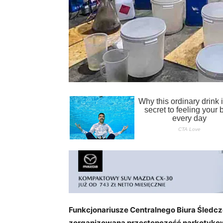
Funkcjonariusze Centralnego Biura Śledcz
zorganizowaną przestępczość narkotykową