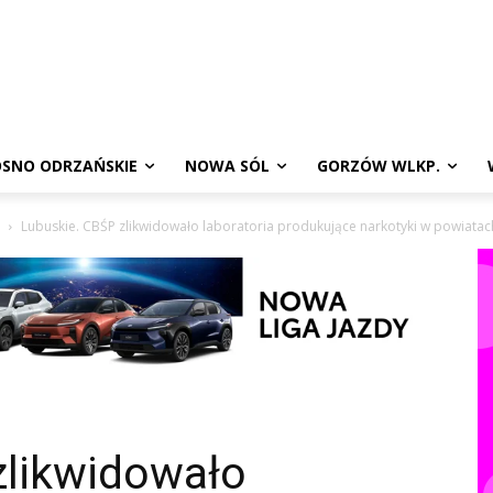
SNO ODRZAŃSKIE
NOWA SÓL
GORZÓW WLKP.
Lubuskie. CBŚP zlikwidowało laboratoria produkujące narkotyki w powiatac
zlikwidowało