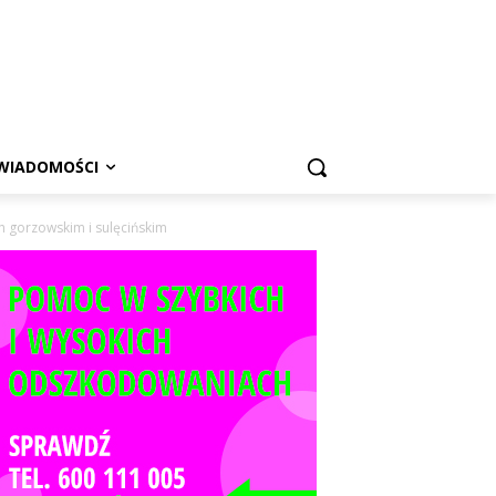
WIADOMOŚCI
h gorzowskim i sulęcińskim