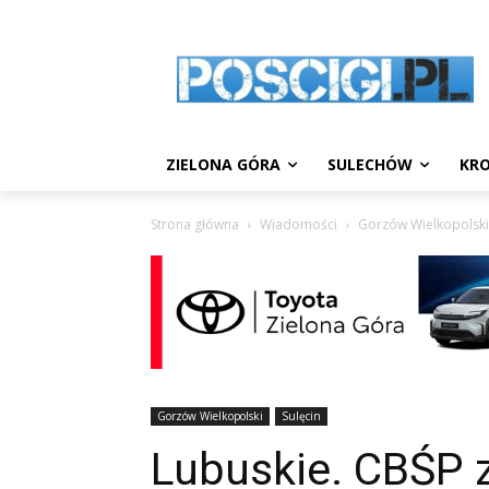
ZIELONA GÓRA
SULECHÓW
KRO
Strona główna
Wiadomości
Gorzów Wielkopolski
Gorzów Wielkopolski
Sulęcin
Lubuskie. CBŚP 