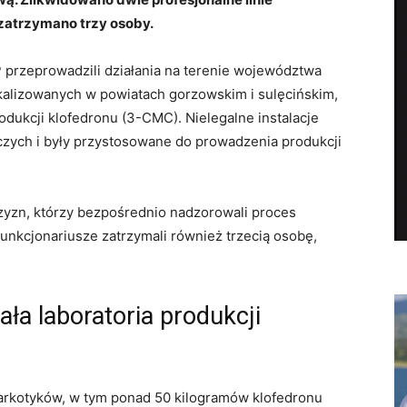
zatrzymano trzy osoby.
 przeprowadzili działania na terenie województwa
kalizowanych w powiatach gorzowskim i sulęcińskim,
odukcji klofedronu (3-CMC). Nielegalne instalacje
zych i były przystosowane do prowadzenia produkcji
zyzn, którzy bezpośrednio nadzorowali proces
unkcjonariusze zatrzymali również trzecią osobę,
ła laboratoria produkcji
arkotyków, w tym ponad 50 kilogramów klofedronu