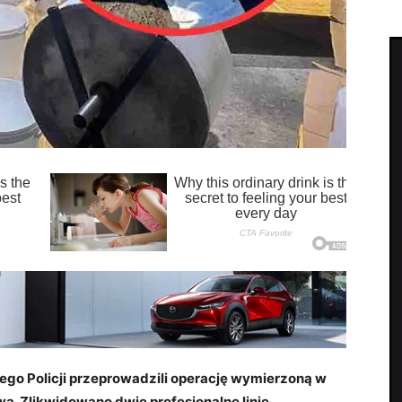
ego Policji przeprowadzili operację wymierzoną w
. Zlikwidowano dwie profesjonalne linie