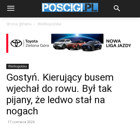
Strona główna
Wielkopolska
Wielkopolska
Gostyń. Kierujący busem
wjechał do rowu. Był tak
pijany, że ledwo stał na
nogach
17 czerwca 2026