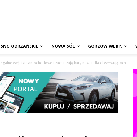
SNO ODRZAŃSKIE
NOWA SÓL
GORZÓW WLKP.
elegalne wyścigi samochodowe i zaostrzają kary nawet dla obserwujących