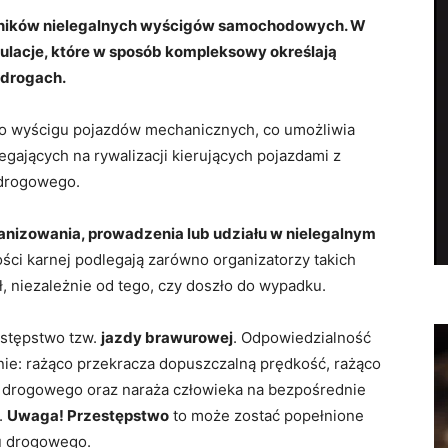
ników nielegalnych wyścigów samochodowych. W
ulacje, które w sposób kompleksowy określają
 drogach.
go wyścigu pojazdów mechanicznych, co umożliwia
gających na rywalizacji kierujących pojazdami z
 drogowego.
anizowania, prowadzenia lub udziału w nielegalnym
ści karnej podlegają zarówno organizatorzy takich
ał, niezależnie od tego, czy doszło do wypadku.
stępstwo tzw.
jazdy brawurowej
. Odpowiedzialność
nie: rażąco przekracza dopuszczalną prędkość, rażąco
 drogowego oraz naraża człowieka na bezpośrednie
.
Uwaga! Przestępstwo
to może zostać popełnione
ku drogowego.