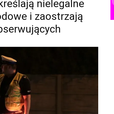
reślają nielegalne
dowe i zaostrzają
obserwujących