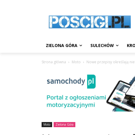
ZIELONA GÓRA
SULECHÓW
KRO
Strona główna
Moto
Nowe przepisy określają ni
Moto
Zielona Góra