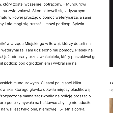
a, który został wcześniej potrącony. – Mundurowi
nemu zwierzakowi. Skontaktowali się z dyżurnym
riatu w Iłowej prosząc o pomoc weterynarza, a sami
ny i nie mógł się ruszać – mówi podinsp. Sylwia
ków Urzędu Miejskiego w Iłowej, którzy dotarli na
do weterynarza. Tam udzielono mu pomocy. Piesek na
stał już odebrany przez właściciela, który poszukiwał go
obił podkop pod ogrodzeniem i wybrał się na
ńskich mundurowych. Ci sami policjanci kilka
owlaka, którego główka utkwiła między plastikową
Zrozpaczona mama zadzwoniła na policję prosząc o
re podtrzymywała na huśtawce aby się nie udusiło.
 wsi jest tylko ona, niemowlę i 5-letnia córka.