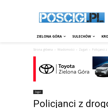
ZIELONA GÓRA
SULECHÓW
KRO
Strona główna
Wiadomości
Żagań
Policjanci 
Żagań
Policjanci z dro