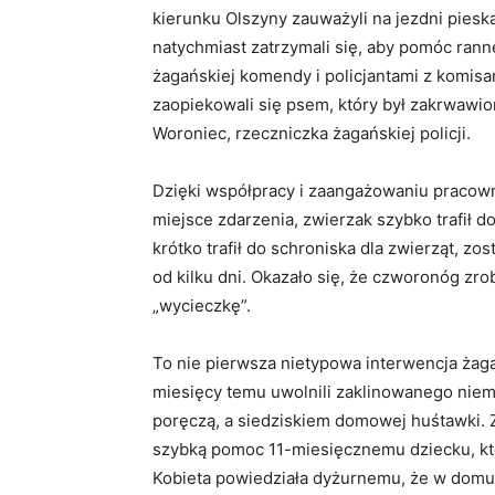
kierunku Olszyny zauważyli na jezdni piesk
natychmiast zatrzymali się, aby pomóc ran
żagańskiej komendy i policjantami z komisa
zaopiekowali się psem, który był zakrwawio
Woroniec, rzeczniczka żagańskiej policji.
Dzięki współpracy i zaangażowaniu pracowni
miejsce zdarzenia, zwierzak szybko trafił 
krótko trafił do schroniska dla zwierząt, zo
od kilku dni. Okazało się, że czworonóg zr
„wycieczkę”.
To nie pierwsza nietypowa interwencja żaga
miesięcy temu uwolnili zaklinowanego niem
poręczą, a siedziskiem domowej huśtawki. 
szybką pomoc 11-miesięcznemu dziecku, któ
Kobieta powiedziała dyżurnemu, że w domu na