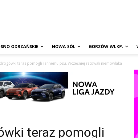
SNO ODRZAŃSKIE
NOWA SÓL
GORZÓW WLKP.
z drogówki teraz pomogli rannemu psu. Wcześniej ratowali niemowlaka
gówki teraz pomogli