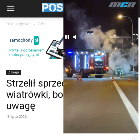
Strona główna
Z kraju
Z kraju
Strzelił sprzedawcy w twarz z
wiatrówki, bo zwrócił mu
uwagę
3 lipca 2026