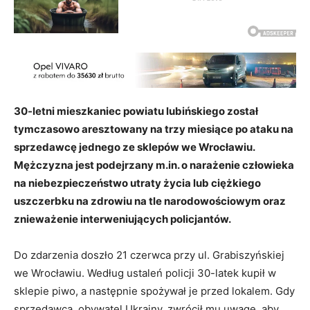
30-letni mieszkaniec powiatu lubińskiego został
tymczasowo aresztowany na trzy miesiące po ataku na
sprzedawcę jednego ze sklepów we Wrocławiu.
Mężczyzna jest podejrzany m.in. o narażenie człowieka
na niebezpieczeństwo utraty życia lub ciężkiego
uszczerbku na zdrowiu na tle narodowościowym oraz
znieważenie interweniujących policjantów.
Do zdarzenia doszło 21 czerwca przy ul. Grabiszyńskiej
we Wrocławiu. Według ustaleń policji 30-latek kupił w
sklepie piwo, a następnie spożywał je przed lokalem. Gdy
sprzedawca, obywatel Ukrainy, zwrócił mu uwagę, aby