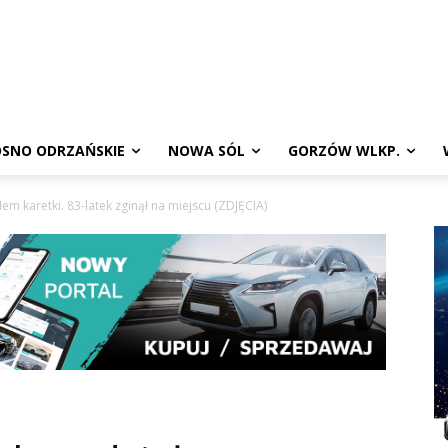
SNO ODRZAŃSKIE
NOWA SÓL
GORZÓW WLKP.
em karetki. 83-latek zginął na miejscu (ZDJĘCIA)