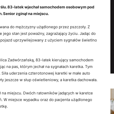
yślu. 83-latek wjechał samochodem osobowym pod
 Senior zginął na miejscu.
wana do mężczyzny użądlonego przez pszczoły. Z
jego stan jest poważny, zagrażający życiu. Jadąc do
o pojazd uprzywilejowany z użyciem sygnałów świetlno
ulica Zadwórzańską, 83-latek kierujący samochodem
c na pas, którym jechał na sygnałach karetka. Tym
Siła uderzenia czterotonowej karetki w małe auto
y jeszcze w słup oświetleniowy, a karetka dachowała.
ął na miejscu. Dwóch ratowników jadących w karetce
zeń. W miejsce wypadku oraz do pacjenta użądlonego
etkę.