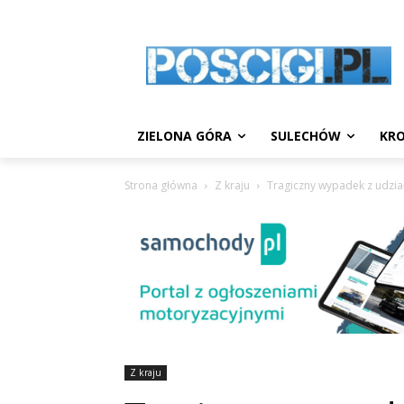
ZIELONA GÓRA
SULECHÓW
KRO
Strona główna
Z kraju
Tragiczny wypadek z udział
Z kraju