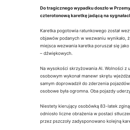
Do tragicznego wypadku doszło w Przem
czterotonową karetkę jadącą na sygnałach.
Karetka pogotowia ratunkowego został wez
objawów podanych w wezwaniu wynikało, że 
miejsca wezwania karetka poruszał się jak
– dźwiękowych.
Na wysokości skrzyżowania Al. Wolności z 
osobowym wykonał manewr skrętu wjeżdżają
samym doprowadził do zderzenia pojazdów. 
osobowe była ogromna. Oba pojazdy uderzył
Niestety kierujący osobówką 83-latek zgin
odniosło liczne obrażenia w postaci stłuc
przez pszczoły zadysponowano kolejną kar