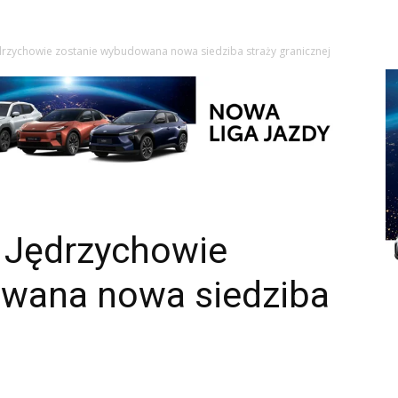
drzychowie zostanie wybudowana nowa siedziba straży granicznej
a Jędrzychowie
wana nowa siedziba