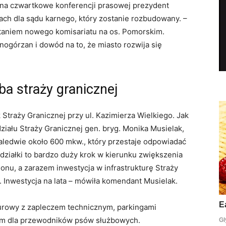
na czwartkowe konferencji prasowej prezydent
ach dla sądu karnego, który zostanie rozbudowany. –
aniem nowego komisariatu na os. Pomorskim.
nogórzan i dowód na to, że miasto rozwija się
ba straży granicznej
traży Granicznej przy ul. Kazimierza Wielkiego. Jak
ału Straży Granicznej gen. bryg. Monika Musielak,
aledwie około 600 mkw., który przestaje odpowiadać
działki to bardzo duży krok w kierunku zwiększenia
u, a zarazem inwestycja w infrastrukturę Straży
. Inwestycja na lata – mówiła komendant Musielak.
urowy z zapleczem technicznym, parkingami
 tym dla przewodników psów służbowych.