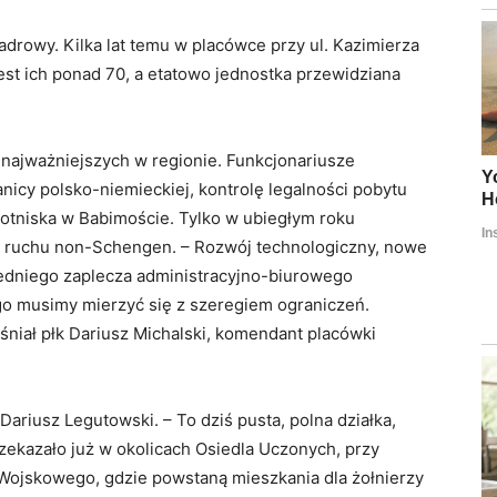
kadrowy. Kilka lat temu w placówce przy ul. Kazimierza
jest ich ponad 70, a etatowo jednostka przewidziana
najważniejszych w regionie. Funkcjonariusze
icy polsko-niemieckiej, kontrolę legalności pobytu
lotniska w Babimoście. Tylko w ubiegłym roku
 ruchu non-Schengen. – Rozwój technologiczny, nowe
edniego zaplecza administracyjno-biurowego
ego musimy mierzyć się z szeregiem ograniczeń.
aśniał płk Dariusz Michalski, komendant placówki
ariusz Legutowski. – To dziś pusta, polna działka,
zekazało już w okolicach Osiedla Uczonych, przy
a Wojskowego, gdzie powstaną mieszkania dla żołnierzy