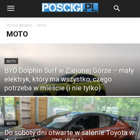
Strona główna
Moto
MOTO
MOTO
BYD Dolphin Surf w Zielonej Górze – mały
elektryk, który ma wszystko, czego
potrzeba w mieście (i nie tylko)
MOTO
Do soboty dni otwarte w salonie Toyota w