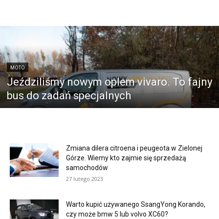
MOTO
Jeździliśmy nowym oplem vivaro. To fajny
bus do zadań specjalnych
Zmiana dilera citroena i peugeota w Zielonej
Górze. Wiemy kto zajmie się sprzedażą
samochodów
27 lutego 2023
Warto kupić używanego SsangYong Korando,
czy może bmw 5 lub volvo XC60?