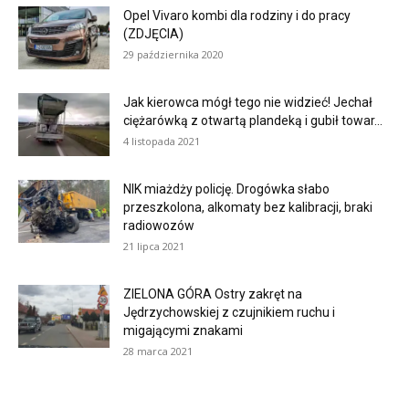
Opel Vivaro kombi dla rodziny i do pracy
(ZDJĘCIA)
29 października 2020
Jak kierowca mógł tego nie widzieć! Jechał
ciężarówką z otwartą plandeką i gubił towar...
4 listopada 2021
NIK miażdży policję. Drogówka słabo
przeszkolona, alkomaty bez kalibracji, braki
radiowozów
21 lipca 2021
ZIELONA GÓRA Ostry zakręt na
Jędrzychowskiej z czujnikiem ruchu i
migającymi znakami
28 marca 2021